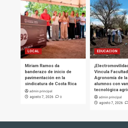
Tere
Guerra
LOCAL
EDUCACION
Miriam Ramos da
¡Electromovilida
banderazo de inicio de
Vincula Facultad
pavimentación en la
Agronomía de la
sindicatura de Costa Rica
alumnos con van
tecnológica agrí
admin principal
0
agosto 7, 2026
admin principal
agosto 7, 2026