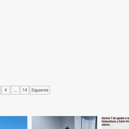
mdp
ción
…
4
14
Siguiente
as