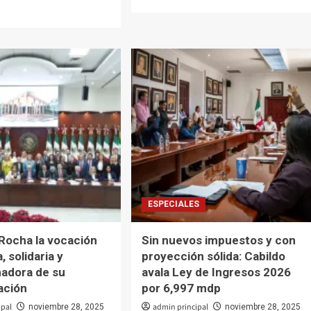
más
sobre
Congreso
de
o
Sinaloa
recibe
iniciativa
tar
de
Ley
de
as
Ingresos
y
Presupuesto
de
pios:
Egresos
2026
ESPECIALES
fo
por
zuela
78
ez
Rocha la vocación
Sin nuevos impuestos y con
mil
 solidaria y
proyección sólida: Cabildo
mdp
adora de su
avala Ley de Ingresos 2026
ación
por 6,997 mdp
ipal
admin principal
noviembre 28, 2025
noviembre 28, 2025