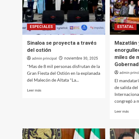
ESPECIALES
ESTATAL
Sinaloa se proyecta a través
Mazatlán 
del ostión
enorgulle
miles de 
admin principal
noviembre 30, 2025
Gobernad
*Mas de 8 mil personas disfrutan de la
admin princ
Gran Fiesta del Ostión en la explanada
del Malecón de Altata *La...
El mandatari
de salida de
Leer
Leer más
Internaciona
más
congregó a m
sobre
Sinaloa
Leer
Leer más
se
más
proyecta
sobre
a
Mazat
través
y
del