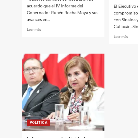
acuerdo que el IV Informe del
El Ejecutivo 
Gobernador Rubén Rocha Moya y sus
compromiso d
avances en...
con Sinaloa 
Culiacán, Sin
Leer
Leer más
más
Leer
Leer más
sobre
más
Reconocen
sobre
avances
Reafi
en
Roch
IV
la
Informe
vocac
de
human
Gobierno:
solida
Morena,
y
PVEM,
trans
PAS,
de
MC
su
y
admin
PT
POLITICA