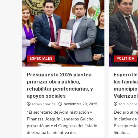
Sinalo
ostión
se
enorg
de
recibi
a
miles
de
marat
Gober
ESPECIALES
POLITICA
Roch
Moya
Presupuesto 2026 plantea
Espero lle
priorizar obra pública,
las famili
rehabilitar penitenciarias, y
municipio
apoyos sociales
Valenzue
admin principal
admin princ
noviembre 29, 2025
*El secretario de Administración y
Declaró al re
Finanzas, Joaquín Landeros Guicho,
iniciativa de
presentó ante el Congreso del Estado
Presupuesto 
de Sinaloa la iniciativa de...
Sinaloa...