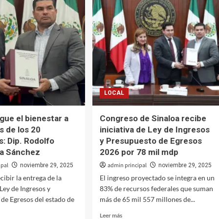
a
la
dignidad
ullecen
de
las
r
mujeres:
Tere
Guerra
onistas:
nador
LOCAL
a
gue el bienestar a
Congreso de Sinaloa recibe
as de los 20
iniciativa de Ley de Ingresos
s: Dip. Rodolfo
y Presupuesto de Egresos
la Sánchez
2026 por 78 mil mdp
ipal
admin principal
noviembre 29, 2025
noviembre 29, 2025
cibir la entrega de la
El ingreso proyectado se integra en un
 Ley de Ingresos y
83% de recursos federales que suman
de Egresos del estado de
más de 65 mil 557 millones de...
Leer
Leer más