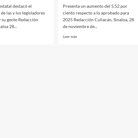
estatal destacó el
Presenta un aumento del 5.52 por
e las y los legisladores
ciento respecto a lo aprobado para
y su gente Redacción
2025 Redacción Culiacán, Sinaloa, 28
aloa 28...
de noviembre de...
Leer
Leer más
más
sobre
rma
Sin
a
nuevos
impuestos
ión
y
ista,
con
ria
proyección
sólida:
formadora
Cabildo
avala
Ley
istración
de
Ingresos
2026
por
6,997