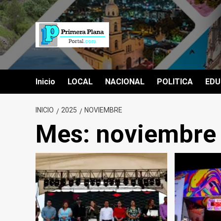
Saltar
al
contenido
Inicio
LOCAL
NACIONAL
POLITICA
EDU
INICIO
2025
NOVIEMBRE
Mes:
noviembre