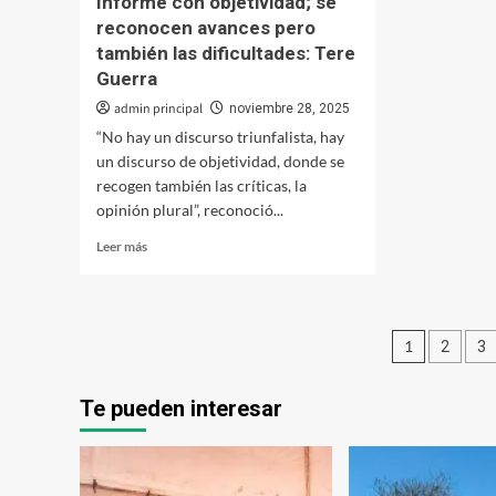
Informe con objetividad; se
reconocen avances pero
también las dificultades: Tere
Guerra
admin principal
noviembre 28, 2025
“No hay un discurso triunfalista, hay
un discurso de objetividad, donde se
recogen también las críticas, la
opinión plural”, reconoció...
Leer
Leer más
más
sobre
Informe
con
Pagina
1
2
3
objetividad;
se
de
reconocen
Te pueden interesar
entrad
avances
pero
también
las
dificultades: