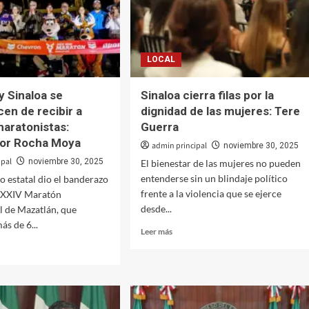
LOCAL
y Sinaloa se
Sinaloa cierra filas por la
cen de recibir a
dignidad de las mujeres: Tere
maratonistas:
Guerra
or Rocha Moya
admin principal
noviembre 30, 2025
ipal
noviembre 30, 2025
El bienestar de las mujeres no pueden
entenderse sin un blindaje político
o estatal dio el banderazo
frente a la violencia que se ejerce
l XXIV Maratón
desde...
l de Mazatlán, que
ás de 6...
Leer
Leer más
más
sobre
Sinaloa
cierra
lán
filas
por