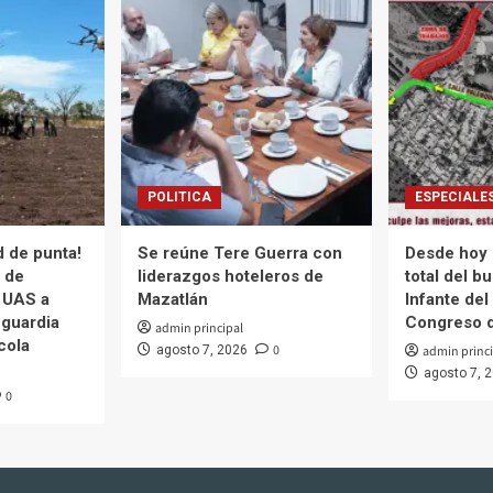
POLITICA
ESPECIALE
d de punta!
Se reúne Tere Guerra con
Desde hoy 
 de
liderazgos hoteleros de
total del b
 UAS a
Mazatlán
Infante del
guardia
Congreso d
admin principal
cola
0
agosto 7, 2026
admin princi
agosto 7, 
0