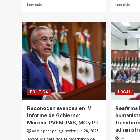
Leer
Leer
Leer más
Leer más
más
más
sobre
sobre
Presupuesto
Esper
2026
llegue
plantea
el
priorizar
bienes
obra
a
pública,
las
rehabilitar
famili
penitenciarias,
de
y
los
apoyos
20
sociales
munici
Dip.
POLITICA
LOCAL
Rodol
Valen
Sánch
Reconocen avances en IV
Reafirma 
Informe de Gobierno:
humanista,
Morena, PVEM, PAS, MC y PT
transform
administr
admin principal
noviembre 28, 2025
admin princ
Todos los partidos se mostraron de