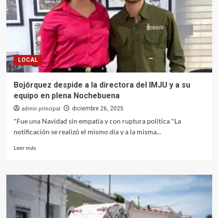
Tren
Interoceánico,
informa
Semar
LOCAL
Bojórquez despide a la directora del IMJU y a su
equipo en plena Nochebuena
admin principal
diciembre 26, 2025
*Fue una Navidad sin empatía y con ruptura política *La
notificación se realizó el mismo día y a la misma...
Leer
Leer más
más
sobre
Bojórquez
despide
a
la
directora