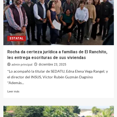
recolección
de
basura
en
Navidad
y
Año
ESTATAL
Nuevo
Rocha da certeza jurídica a familias de El Ranchito,
les entrega escrituras de sus viviendas
admin principal
diciembre 23, 2025
*Lo acompañó la titular de SEDATU, Edna Elena Vega Rangel; y
el director del INSUS, Víctor Rubén Guzmán Dagnino
*Además...
Leer
Leer más
más
sobre
Rocha
da
certeza