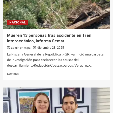
emprendimiento
para
más
de
NACIONAL
12
mil
jóvenes
Mueren 13 personas tras accidente en Tren
Interoceánico, informa Semar
admin principal
diciembre 28, 2025
La Fiscalía General de la República (FGR) ya inició una carpeta
de investigación para esclarecer las causas del
descarrilamientoRedacciónCoatzacoalcos, Veracruz.-...
Leer
Leer más
más
sobre
Mueren
13
personas
tras
accidente
en