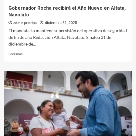
Gobernador Rocha recibirá el Año Nuevo en Altata,
Navolato
admin principal
diciembre 31, 2025
El mandatario mantiene supervisión del operativo de seguridad
de fin de año Redacción Altata, Navolato, Sinaloa 31 de
diciembre de...
Leer
Leer más
más
sobre
Gobernador
Rocha
recibirá
el
Año
Nuevo
en
Altata,
Navolato