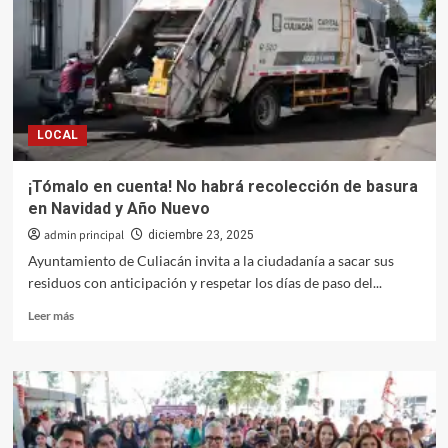
del
IMJU
y
a
su
equipo
en
LOCAL
plena
Nochebuena
¡Tómalo en cuenta! No habrá recolección de basura
en Navidad y Año Nuevo
admin principal
diciembre 23, 2025
Ayuntamiento de Culiacán invita a la ciudadanía a sacar sus
residuos con anticipación y respetar los días de paso del...
Leer
Leer más
más
sobre
¡Tómalo
en
cuenta!
No
habrá