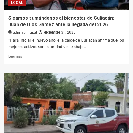
LOCAL
Sigamos sumándonos al bienestar de Culiacán:
Juan de Dios Gámez ante la llegada del 2026
admin principal
diciembre 31, 2025
*Para iniciar el nuevo año, el alcalde de Culiacán afirma que los
mejores activos son la unidad y el trabajo...
Leer
Leer más
más
sobre
Sigamos
sumándonos
al
bienestar
de
Culiacán:
Juan
de
Dios
Gámez
ante