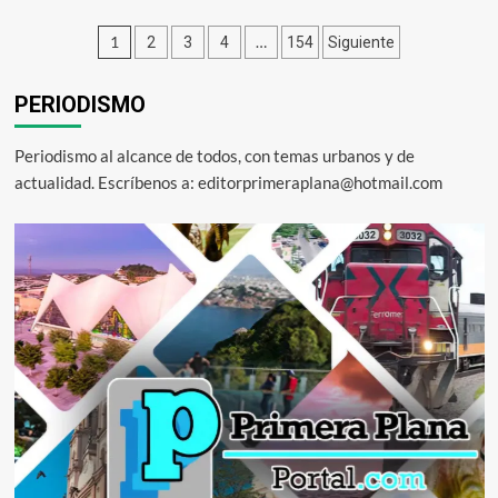
SEMujeres
en
Paginación
1
…
2
3
4
154
Siguiente
Campaña
Menstruación
de
Digna
PERIODISMO
entradas
entrega
insumos
de
Periodismo al alcance de todos, con temas urbanos y de
gestión
actualidad. Escríbenos a: editorprimeraplana@hotmail.com
menstrual
en
cárceles