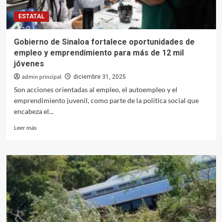
de
ESTATAL
gas
Gobierno de Sinaloa fortalece oportunidades de
empleo y emprendimiento para más de 12 mil
jóvenes
admin principal
diciembre 31, 2025
Son acciones orientadas al empleo, el autoempleo y el
emprendimiento juvenil, como parte de la política social que
encabeza el...
Leer
Leer más
más
sobre
Gobierno
de
Sinaloa
fortalece
oportunidades
de
empleo
y