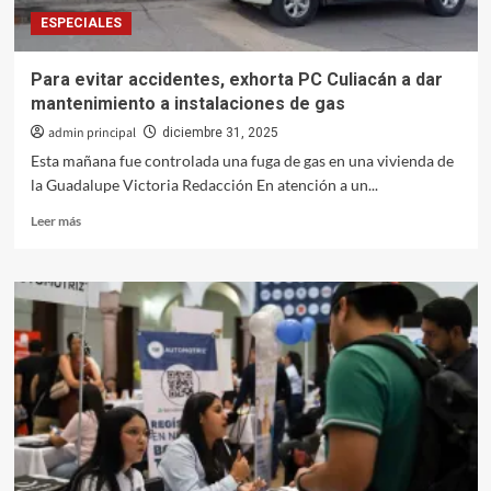
la
ESPECIALES
llegada
del
2026
Para evitar accidentes, exhorta PC Culiacán a dar
mantenimiento a instalaciones de gas
admin principal
diciembre 31, 2025
Esta mañana fue controlada una fuga de gas en una vivienda de
la Guadalupe Victoria Redacción En atención a un...
Leer
Leer más
más
sobre
Para
evitar
accidentes,
exhorta
PC
Culiacán
a
dar
mantenimiento
a
instalaciones