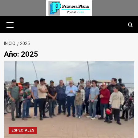
Saltar
al
contenido
Menú
primario
INICIO
2025
Año:
2025
ESPECIALES