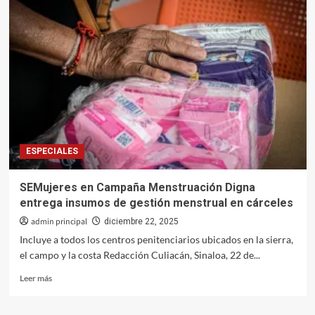
180
elementos
militares
a
reforzar
la
seguridad
en
Sinaloa
ESPECIALES
SEMujeres en Campaña Menstruación Digna
entrega insumos de gestión menstrual en cárceles
admin principal
diciembre 22, 2025
Incluye a todos los centros penitenciarios ubicados en la sierra,
el campo y la costa Redacción Culiacán, Sinaloa, 22 de...
Leer
Leer más
más
sobre