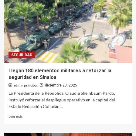
jurídica
a
familias
de
El
Ranchito,
les
entrega
escrituras
SEGURIDAD
de
sus
viviendas
Llegan 180 elementos militares a reforzar la
seguridad en Sinaloa
admin principal
diciembre 23, 2025
La Presidenta de la República, Claudia Sheinbaum Pardo,
instruyó reforzar el despliegue operativo en la capital del
Estado Redacción Culiacán,...
Leer
Leer más
más
sobre
Llegan