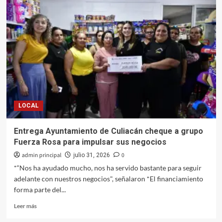
tapas
de
alcantarillas,
mala
práctica
que
afecta
el
drenaje
sanitario:
JAPAC
LOCAL
Entrega Ayuntamiento de Culiacán cheque a grupo
Fuerza Rosa para impulsar sus negocios
admin principal
0
julio 31, 2026
*“Nos ha ayudado mucho, nos ha servido bastante para seguir
adelante con nuestros negocios", señalaron *El financiamiento
forma parte del...
Leer
Leer más
más