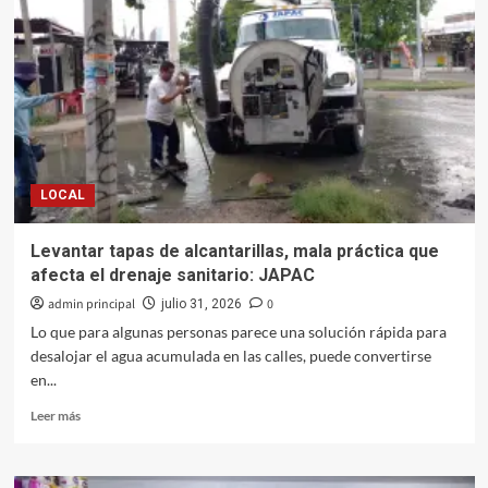
respetar
cierres
preventivos
en
el
Parque
Las
Riberas
y
LOCAL
Parque
Acuático
Levantar tapas de alcantarillas, mala práctica que
afecta el drenaje sanitario: JAPAC
admin principal
0
julio 31, 2026
Lo que para algunas personas parece una solución rápida para
desalojar el agua acumulada en las calles, puede convertirse
en...
Leer
Leer más
más
sobre
Levantar