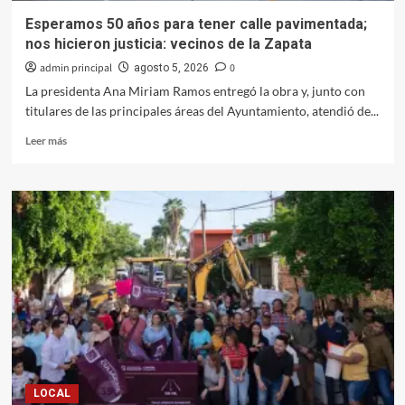
Esperamos 50 años para tener calle pavimentada;
nos hicieron justicia: vecinos de la Zapata
admin principal
0
agosto 5, 2026
La presidenta Ana Miriam Ramos entregó la obra y, junto con
titulares de las principales áreas del Ayuntamiento, atendió de...
Leer
Leer más
más
sobre
Esperamos
50
años
para
tener
calle
pavimentada;
nos
hicieron
justicia:
vecinos
de
LOCAL
la