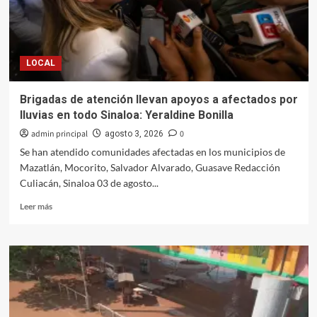
a
métodos
de
planificación
LOCAL
familiar
Brigadas de atención llevan apoyos a afectados por
lluvias en todo Sinaloa: Yeraldine Bonilla
admin principal
0
agosto 3, 2026
Se han atendido comunidades afectadas en los municipios de
Mazatlán, Mocorito, Salvador Alvarado, Guasave Redacción
Culiacán, Sinaloa 03 de agosto...
Leer
Leer más
más
sobre
Brigadas
de
atención
llevan
apoyos
a