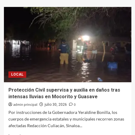
sobre
Entrega
Ayuntamiento
de
Culiacán
cheque
a
grupo
Fuerza
Rosa
para
impulsar
sus
LOCAL
negocios
Protección Civil supervisa y auxilia en daños tras
intensas lluvias en Mocorito y Guasave
admin principal
0
julio 30, 2026
Por instrucciones de la Gobernadora Yeraldine Bonilla, los
cuerpos de emergencia estatales y municipales recorren zonas
afectadas Redacción Culiacán, Sinaloa...
Leer