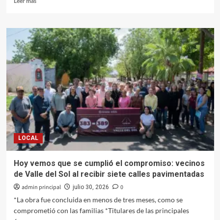
Leer más
más
sobre
Protección
Civil
supervisa
y
auxilia
en
daños
tras
intensas
lluvias
en
Mocorito
LOCAL
y
Guasave
Hoy vemos que se cumplió el compromiso: vecinos
de Valle del Sol al recibir siete calles pavimentadas
admin principal
0
julio 30, 2026
*La obra fue concluida en menos de tres meses, como se
comprometió con las familias *Titulares de las principales