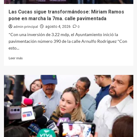
Zapata
Las Cucas sigue transformándose: Miriam Ramos
pone en marcha la 7ma. calle pavimentada
admin principal
0
agosto 4, 2026
*Con una inversión de 3.22 mdp, el Ayuntamiento inició la
pavimentación número 390 de la calle Arnulfo Rodríguez *Con
esto...
Leer
Leer más
más
sobre
Las
Cucas
sigue
transformándose:
Miriam
Ramos
pone
en
marcha
la
7ma.