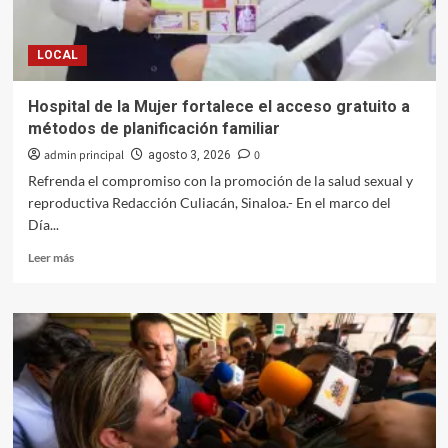
de
CFE
a
LOCAL
partir
de
abril
Hospital de la Mujer fortalece el acceso gratuito a
métodos de planificación familiar
admin principal
0
agosto 3, 2026
Refrenda el compromiso con la promoción de la salud sexual y
reproductiva Redacción Culiacán, Sinaloa.- En el marco del
Día...
Leer
Leer más
más
sobre
Hospital
de
la
Mujer
fortalece
el
acceso
gratuito