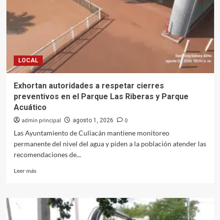
afectados
por
lluvias
en
todo
Sinaloa:
LOCAL
Yeraldine
Bonilla
Exhortan autoridades a respetar cierres
preventivos en el Parque Las Riberas y Parque
Acuático
admin principal
0
agosto 1, 2026
Las Ayuntamiento de Culiacán mantiene monitoreo
permanente del nivel del agua y piden a la población atender las
recomendaciones de...
Leer
Leer más
más
sobre
Exhortan
autoridades
a