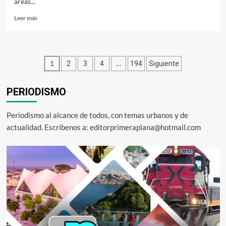
áreas...
Leer
Leer más
más
sobre
Hoy
vemos
Paginación
1
…
2
3
4
194
Siguiente
que
se
de
cumplió
PERIODISMO
entradas
el
compromiso:
vecinos
Periodismo al alcance de todos, con temas urbanos y de
de
actualidad. Escríbenos a: editorprimeraplana@hotmail.com
Valle
del
Sol
al
recibir
siete
calles
pavimentadas