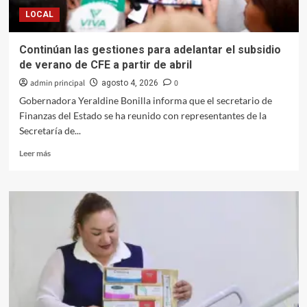
calle
LOCAL
pavimentada
Continúan las gestiones para adelantar el subsidio
de verano de CFE a partir de abril
admin principal
0
agosto 4, 2026
Gobernadora Yeraldine Bonilla informa que el secretario de
Finanzas del Estado se ha reunido con representantes de la
Secretaría de...
Leer
Leer más
más
sobre
Continúan
las
gestiones
para
adelantar
el
subsidio
de
verano