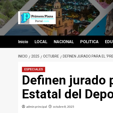
Saltar
al
contenido
Inicio
LOCAL
NACIONAL
POLITICA
EDU
INICIO
2025
OCTUBRE
DEFINEN JURADO PARA EL ‘PR
ESPECIALES
Definen jurado 
Estatal del Dep
admin principal
octubre 8, 2025