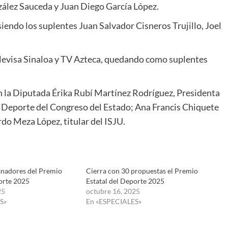
ález Sauceda y Juan Diego García López.
siendo los suplentes Juan Salvador Cisneros Trujillo, Joel
evisa Sinaloa y TV Azteca, quedando como suplentes
on la Diputada Érika Rubí Martínez Rodríguez, Presidenta
y Deporte del Congreso del Estado; Ana Francis Chiquete
rdo Meza López, titular del ISJU.
anadores del Premio
Cierra con 30 propuestas el Premio
porte 2025
Estatal del Deporte 2025
25
octubre 16, 2025
S»
En «ESPECIALES»