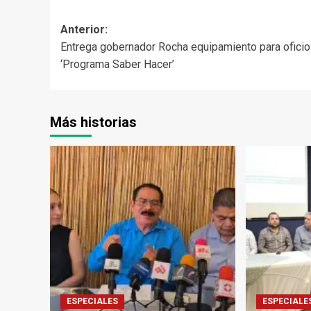
Navegación
Anterior:
Entrega gobernador Rocha equipamiento para oficio
de
‘Programa Saber Hacer’
entradas
Más historias
ESPECIALES
ESPECIALE