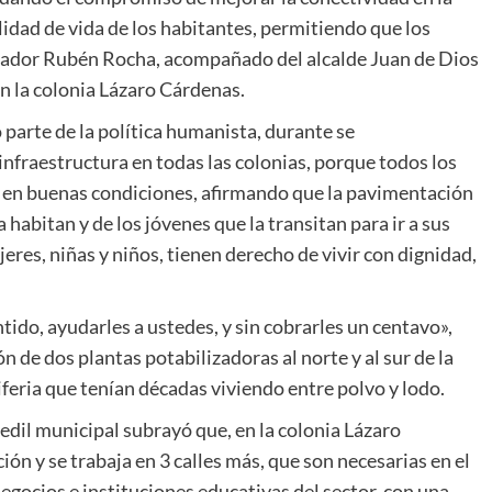
lidad de vida de los habitantes, permitiendo que los
rnador Rubén Rocha, acompañado del alcalde Juan de Dios
n la colonia Lázaro Cárdenas.
parte de la política humanista, durante se
infraestructura en todas las colonias, porque todos los
r en buenas condiciones, afirmando que la pavimentación
 habitan y de los jóvenes que la transitan para ir a sus
es, niñas y niños, tienen derecho de vivir con dignidad,
ido, ayudarles a ustedes, y sin cobrarles un centavo»,
n de dos plantas potabilizadoras al norte y al sur de la
feria que tenían décadas viviendo entre polvo y lodo.
l edil municipal subrayó que, en la colonia Lázaro
n y se trabaja en 3 calles más, que son necesarias en el
negocios e instituciones educativas del sector, con una