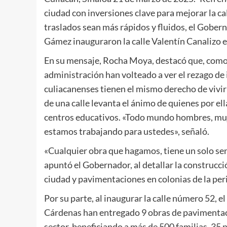
ciudad con inversiones clave para mejorar la ca
traslados sean más rápidos y fluidos, el Gobe
Gámez inauguraron la calle Valentín Canalizo e
En su mensaje, Rocha Moya, destacó que, como 
administración han volteado a ver el rezago de 
culiacanenses tienen el mismo derecho de vivi
de una calle levanta el ánimo de quienes por ella
centros educativos. «Todo mundo hombres, mujer
estamos trabajando para ustedes», señaló.
«Cualquier obra que hagamos, tiene un solo sent
apuntó el Gobernador, al detallar la construcció
ciudad y pavimentaciones en colonias de la peri
Por su parte, al inaugurar la calle número 52, e
Cárdenas han entregado 9 obras de pavimentació
sector, beneficiando a más de 500 familias, 35 