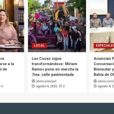
LOCAL
ESPECIALE
ora
Las Cucas sigue
Anuncian P
rse a la
transformándose: Miriam
Conservaci
l de
Ramos pone en marcha la
Bienestar y
7ma. calle pavimentada
Bahía de O
admin principal
admin princi
0
0
agosto 4, 2026
agosto 4, 