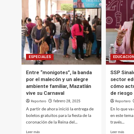
detiene
con
a
el
12
camp
civiles,
sinalo
asegura
y
armamento
los
y
produ
vehículos
no
están
solos:
ESPECIALES
EDUCACIO
Roch
Moya
Entre “monigotes”, la banda
SSP Sinal
por el malecón y un alegre
sector ed
ambiente familiar, Mazatlán
cómo actu
vive su Carnaval
de riesgo
Reportero
Reportero
febrero 28, 2025
A partir de ahora inició la entrega de
En lo que va
boletos gratuitos para la fiesta de la
en este tema
coronación de la Reina del...
través...
Leer
Leer
Leer más
Leer más