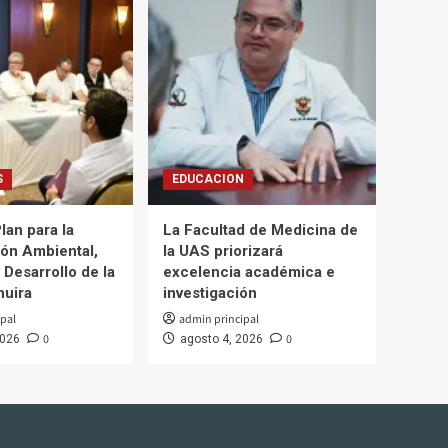
S
EDUCACION
lan para la
La Facultad de Medicina de
ón Ambiental,
la UAS priorizará
 Desarrollo de la
excelencia académica e
huira
investigación
pal
admin principal
0
0
2026
agosto 4, 2026