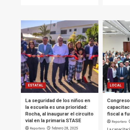
más
más
sobre
sobre
Entre
SSP
“monigotes”,
Sinalo
la
capac
banda
al
por
secto
el
educa
malecón
para
y
saber
un
cómo
alegre
actua
ambiente
ante
familiar,
situac
Mazatlán
de
vive
riesgo
ESTATAL
LOCAL
su
Carnaval
La seguridad de los niños en
Congreso 
la escuela es una prioridad:
capacitac
Rocha, al inaugurar el circuito
fiscal a f
vial en la primaria STASE
Reportero
Reportero
febrero 28, 2025
La capacitac