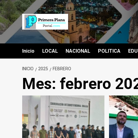
Saltar
al
contenido
Inicio
LOCAL
NACIONAL
POLITICA
EDU
INICIO
2025
FEBRERO
Mes:
febrero 20