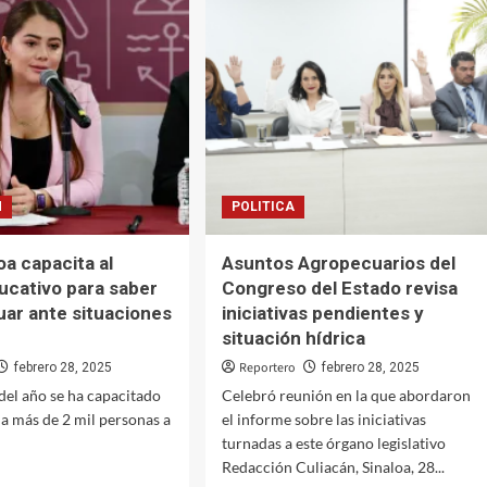
ocupación
hotelera
o
del
ense
80
por
ciento,
ctores
Sinaloa
está
de
Carnaval:
N
POLITICA
a
Castro
Meléndrez
oa capacita al
Asuntos Agropecuarios del
ucativo para saber
Congreso del Estado revisa
ar ante situaciones
iniciativas pendientes y
situación hídrica
Reportero
febrero 28, 2025
febrero 28, 2025
 del año se ha capacitado
Celebró reunión en la que abordaron
 a más de 2 mil personas a
el informe sobre las iniciativas
turnadas a este órgano legislativo
Redacción Culiacán, Sinaloa, 28...