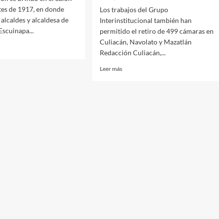
tes de 1917, en donde
Los trabajos del Grupo
 alcaldes y alcaldesa de
Interinstitucional también han
Escuinapa...
permitido el retiro de 499 cámaras en
Culiacán, Navolato y Mazatlán
Redacción Culiacán,...
Leer
Leer más
eso
más
sobre
En
an
operativos
itación
se
detiene
ia
a
2
personas,
narios
se
cos
aseguran
2
armas
y
localizan
15