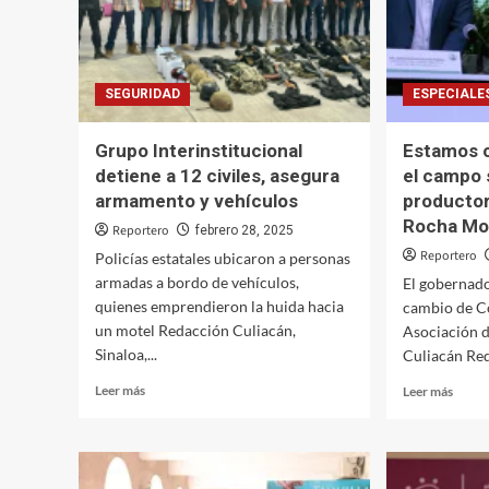
SEGURIDAD
ESPECIALE
Grupo Interinstitucional
Estamos 
detiene a 12 civiles, asegura
el campo 
armamento y vehículos
productor
Rocha Mo
Reportero
febrero 28, 2025
Reportero
Policías estatales ubicaron a personas
armadas a bordo de vehículos,
El gobernador
quienes emprendieron la huida hacia
cambio de Co
un motel Redacción Culiacán,
Asociación d
Sinaloa,...
Culiacán Red
Leer
Leer
Leer más
Leer más
más
más
sobre
sobre
Grupo
Estam
Interinstitucional
compr