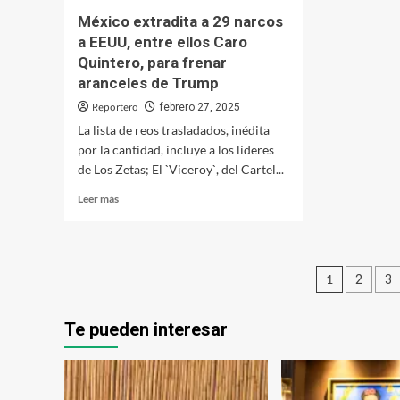
circuito
México extradita a 29 narcos
vial
a EEUU, entre ellos Caro
en
la
Quintero, para frenar
primaria
aranceles de Trump
STASE
Reportero
febrero 27, 2025
La lista de reos trasladados, inédita
por la cantidad, incluye a los líderes
de Los Zetas; El `Viceroy`, del Cartel...
Leer
Leer más
más
sobre
México
extradita
Pagina
1
2
3
a
29
de
narcos
Te pueden interesar
entrad
a
EEUU,
entre
ellos
Caro