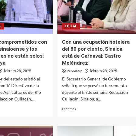
S
LOCAL
comprometidos con
Con una ocupación hotelera
sinaloense y los
del 80 por ciento, Sinaloa
es no están solos:
está de Carnaval: Castro
ya
Meléndrez
Reportero
febrero 28, 2025
febrero 28, 2025
 del estado asistió al
El Secretario General de Gobierno
mité Directivo de la
señaló que se prevé un incremento
e Agricultores del Río
durante el fin de semana Redacción
acción Culiacán,...
Culiacán, Sinaloa, a...
Leer
Leer más
más
sobre
os
Con
ometidos
una