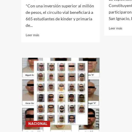
Constituyen
*Con una inversión superior al millón
participaron
de pesos, el circuito vial beneficiará a
San Ignacio, 
665 estudiantes de kínder y primaria
de...
Leer
Leer más
más
Leer
Leer más
sobre
más
Congr
sobre
y
La
ASE
seguridad
brind
de
capac
los
en
niños
mater
en
fiscal
la
a
escuela
funcio
es
públi
una
prioridad:
Rocha,
al
inaugurar
NACIONAL
el