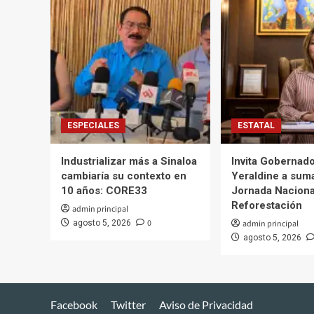
Quintero,
para
frenar
aranceles
de
Trump
ESPECIALES
ESTATAL
Industrializar más a Sinaloa
Invita Gobernad
cambiaría su contexto en
Yeraldine a suma
10 años: CORE33
Jornada Naciona
Reforestación
admin principal
0
agosto 5, 2026
admin principal
agosto 5, 2026
Facebook
Twitter
Aviso de Privacidad