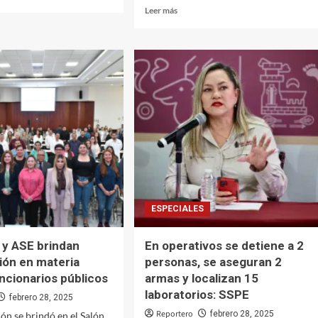
Leer
Leer más
más
sobre
a
Asuntos
ita
Agropecuarios
del
r
Congreso
tivo
del
Estado
revisa
iniciativas
r
pendientes
y
iones
situación
hídrica
ESPECIALES
y ASE brindan
En operativos se detiene a 2
ión en materia
personas, se aseguran 2
uncionarios públicos
armas y localizan 15
laboratorios: SSPE
febrero 28, 2025
Reportero
febrero 28, 2025
ión se brindó en el Salón