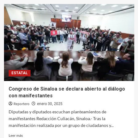
Precio
de
la
vivienda
en
Sinaloa
cae
3.2%
debido
a
la
cautela
ESTATAL
de
los
compradores:
Congreso de Sinaloa se declara abierto al diálogo
Especialista
con manifestantes
Reportero
enero 30, 2025
Diputadas y diputados escuchan planteamientos de
manifestantes Redacción Culiacán, Sinaloa.- Tras la
manifestación realizada por un grupo de ciudadanos y...
Leer
Leer más