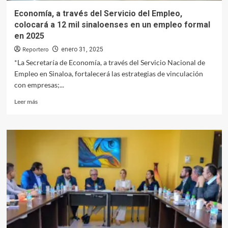
Economía, a través del Servicio del Empleo,
colocará a 12 mil sinaloenses en un empleo formal
en 2025
Reportero
enero 31, 2025
*La Secretaría de Economía, a través del Servicio Nacional de
Empleo en Sinaloa, fortalecerá las estrategias de vinculación
con empresas;...
Leer
Leer más
más
sobre
Economía,
a
través
del
Servicio
del
Empleo,
colocará
a
12
mil