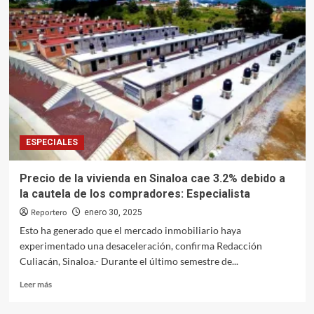
mejores
obras
llegan
a
Badiraguato
para
el
beneficio
de
todos
ESPECIALES
sus
habitantes
Precio de la vivienda en Sinaloa cae 3.2% debido a
la cautela de los compradores: Especialista
Reportero
enero 30, 2025
Esto ha generado que el mercado inmobiliario haya
experimentado una desaceleración, confirma Redacción
Culiacán, Sinaloa.- Durante el último semestre de...
Leer
Leer más
más
sobre