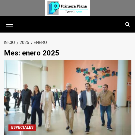
Saltar
al
contenido
Menú
primario
INICIO
2025
ENERO
Mes:
enero 2025
ESPECIALES