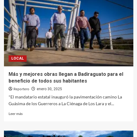
armas,
drogas
y
destruyen
plantíos
en
distintos
hechos
en
Culiacán
LOCAL
y
Elota
Más y mejores obras llegan a Badiraguato para el
beneficio de todos sus habitantes
Reportero
enero 30, 2025
*El mandatario estatal inauguró la pavimentación camino La
Guásima de los Guerreros a La Ciénaga de Los Lara y el...
Leer
Leer más
más
sobre
Más
y