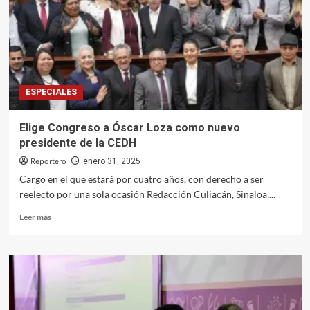
los
cultivos
por
heladas
en
el
Valle
ESPECIALES
del
Carrizo:
Castro
Elige Congreso a Óscar Loza como nuevo
Meléndrez
presidente de la CEDH
Reportero
enero 31, 2025
Cargo en el que estará por cuatro años, con derecho a ser
reelecto por una sola ocasión Redacción Culiacán, Sinaloa,...
Leer
Leer más
más
sobre
Elige
Congreso
a
Óscar
Loza