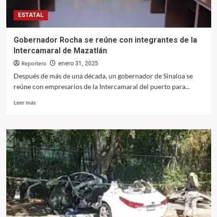
sinaloenses
ESTATAL
en
un
empleo
Gobernador Rocha se reúne con integrantes de la
formal
Intercamaral de Mazatlán
en
2025
Reportero
enero 31, 2025
Después de más de una década, un gobernador de Sinaloa se
reúne con empresarios de la Intercamaral del puerto para...
Leer
Leer más
más
sobre
Gobernador
Rocha
se
reúne
con
integrantes
de
la
Intercamaral
de