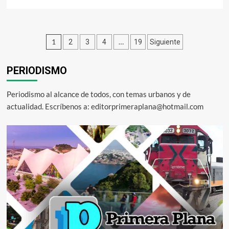
más
sobre
Congreso
de
Paginación
1
…
2
3
4
19
Siguiente
Sinaloa
se
de
declara
PERIODISMO
entradas
abierto
al
diálogo
Periodismo al alcance de todos, con temas urbanos y de
con
actualidad. Escríbenos a: editorprimeraplana@hotmail.com
manifestantes