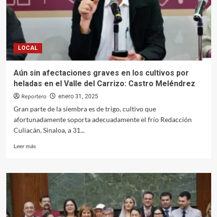
más
resultan
heridos
en
accidente
LOCAL
vial
por
el
Aún sin afectaciones graves en los cultivos por
Malecón
heladas en el Valle del Carrizo: Castro Meléndrez
Nuevo
en
Reportero
enero 31, 2025
Culiacán
Gran parte de la siembra es de trigo, cultivo que
afortunadamente soporta adecuadamente el frío Redacción
Culiacán, Sinaloa, a 31...
Leer
Leer más
más
sobre
Aún
sin
afectaciones
graves
en