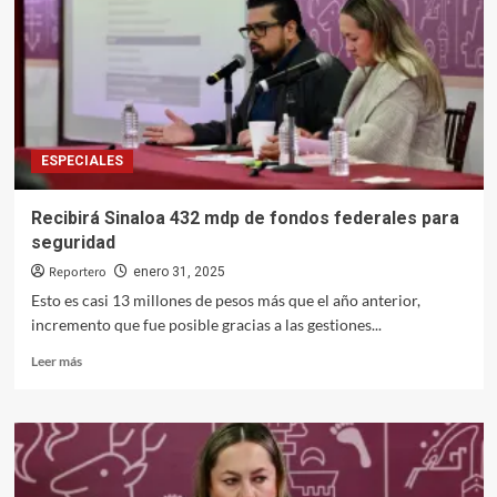
como
nuevo
presidente
de
la
CEDH
ESPECIALES
Recibirá Sinaloa 432 mdp de fondos federales para
seguridad
Reportero
enero 31, 2025
Esto es casi 13 millones de pesos más que el año anterior,
incremento que fue posible gracias a las gestiones...
Leer
Leer más
más
sobre
Recibirá
Sinaloa
432
mdp