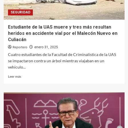
Mazatlán
SEGURIDAD
Estudiante de la UAS muere y tres más resultan
heridos en accidente vial por el Malecón Nuevo en
Culiacán
Reportero
enero 31, 2025
Cuatro estudiantes de la Facultad de Criminalística de la UAS
se impactaron contra un árbol mientras viajaban en un
vehículo...
Leer
Leer más
más
sobre
Estudiante
de
la
UAS
muere
y
tres