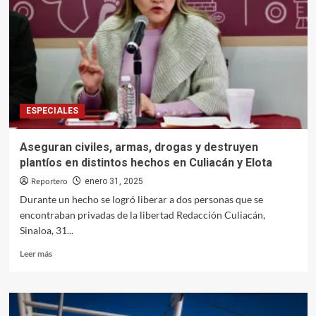
de
fondos
federales
para
seguridad
ESPECIALES
Aseguran civiles, armas, drogas y destruyen
plantíos en distintos hechos en Culiacán y Elota
Reportero
enero 31, 2025
Durante un hecho se logró liberar a dos personas que se
encontraban privadas de la libertad Redacción Culiacán,
Sinaloa, 31...
Leer
Leer más
más
sobre
Aseguran
civiles,