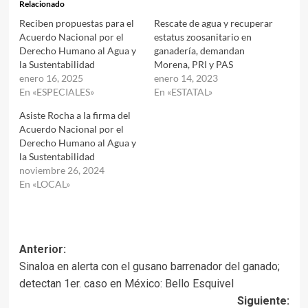
Relacionado
Reciben propuestas para el
Rescate de agua y recuperar
Acuerdo Nacional por el
estatus zoosanitario en
Derecho Humano al Agua y
ganadería, demandan
la Sustentabilidad
Morena, PRI y PAS
enero 16, 2025
enero 14, 2023
En «ESPECIALES»
En «ESTATAL»
Asiste Rocha a la firma del
Acuerdo Nacional por el
Derecho Humano al Agua y
la Sustentabilidad
noviembre 26, 2024
En «LOCAL»
Navegación
Anterior:
Sinaloa en alerta con el gusano barrenador del ganado;
de
detectan 1er. caso en México: Bello Esquivel
entradas
Siguiente: