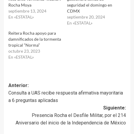
Rocha Moya
seguridad el domingo en
septiembre 13, 2024
CDMX
En «ESTATAL»
septiembre 20, 2024
En «ESTATAL»
Reitera Rocha apoyo para
damnificados de la tormenta
tropical “Norma”
octubre 23, 2023
En «ESTATAL»
Navegación
Anterior:
Consulta a UAS recibe respuesta afirmativa mayoritaria
de
a 6 preguntas aplicadas
entradas
Siguiente:
Presencia Rocha el Desfile Militar, por el 214
Aniversario del inicio de la Independencia de México