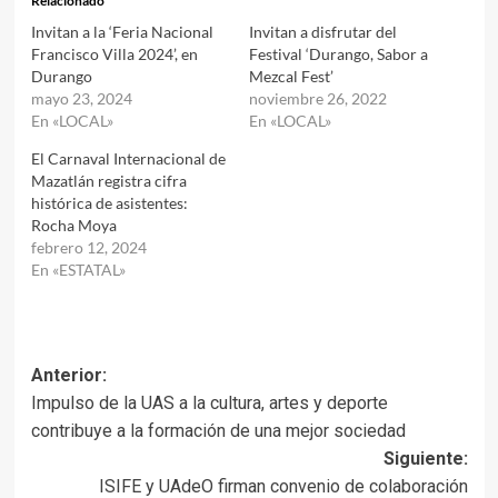
Relacionado
Invitan a la ‘Feria Nacional
Invitan a disfrutar del
Francisco Villa 2024’, en
Festival ‘Durango, Sabor a
Durango
Mezcal Fest’
mayo 23, 2024
noviembre 26, 2022
En «LOCAL»
En «LOCAL»
El Carnaval Internacional de
Mazatlán registra cifra
histórica de asistentes:
Rocha Moya
febrero 12, 2024
En «ESTATAL»
Navegación
Anterior:
Impulso de la UAS a la cultura, artes y deporte
de
contribuye a la formación de una mejor sociedad
entradas
Siguiente:
ISIFE y UAdeO firman convenio de colaboración