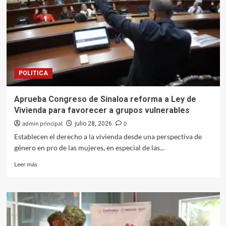
en
edad
escolar
padece
caries
temprana
infantil:
POLITICA
Especialista
de
la
Aprueba Congreso de Sinaloa reforma a Ley de
UAS
Vivienda para favorecer a grupos vulnerables
admin principal
0
julio 28, 2026
Establecen el derecho a la vivienda desde una perspectiva de
género en pro de las mujeres, en especial de las...
Leer
Leer más
más
sobre
Aprueba
Congreso
de
Sinaloa