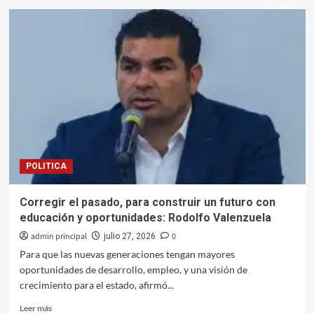
Graciela
Domínguez
va
por
la
rentabilidad
de
la
agricultura,
pesca
y
ganadería
POLITICA
en
Sinaloa
Corregir el pasado, para construir un futuro con
educación y oportunidades: Rodolfo Valenzuela
admin principal
0
julio 27, 2026
Para que las nuevas generaciones tengan mayores
oportunidades de desarrollo, empleo, y una visión de
crecimiento para el estado, afirmó...
Leer
Leer más