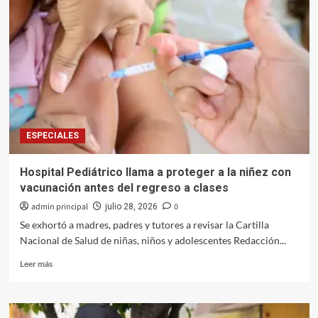
armas
y
explosivos
entregados
en
el
Desarme
Voluntario
Sinaloa
ESPECIALES
Hospital Pediátrico llama a proteger a la niñez con
vacunación antes del regreso a clases
admin principal
0
julio 28, 2026
Se exhortó a madres, padres y tutores a revisar la Cartilla
Nacional de Salud de niñas, niños y adolescentes Redacción...
Leer
Leer más
más
sobre
Hospital
Pediátrico