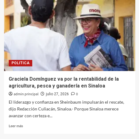
llama
a
proteger
a
la
niñez
con
vacunación
antes
del
POLITICA
regreso
a
clases
Graciela Domínguez va por la rentabilidad de la
agricultura, pesca y ganadería en Sinaloa
admin principal
0
julio 27, 2026
El liderazgo y confianza en Sheinbaum impulsarán el rescate,
dijo Redacción Culiacán, Sinaloa.- Porque Sinaloa merece
avanzar con certeza e...
Leer
Leer más
más
sobre