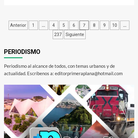
más
sobre
Corregir
el
Paginación
…
7
…
Anterior
1
4
5
6
8
9
10
pasado,
para
de
237
Siguiente
construir
entradas
un
futuro
PERIODISMO
con
educación
Periodismo al alcance de todos, con temas urbanos y de
y
oportunidades:
actualidad. Escríbenos a: editorprimeraplana@hotmail.com
Rodolfo
Valenzuela