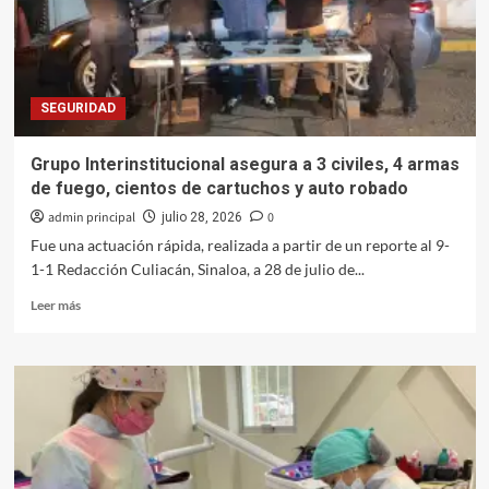
del
Caribe
con
la
Selección
SEGURIDAD
Mexicana
de
Voleibol
Grupo Interinstitucional asegura a 3 civiles, 4 armas
de fuego, cientos de cartuchos y auto robado
admin principal
0
julio 28, 2026
Fue una actuación rápida, realizada a partir de un reporte al 9-
1-1 Redacción Culiacán, Sinaloa, a 28 de julio de...
Leer
Leer más
más
sobre
Grupo
Interinstitucional
asegura
a
3
civiles,
4