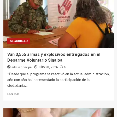
reforma
a
Ley
de
Vivienda
para
favorecer
a
SEGURIDAD
grupos
vulnerables
Van 3,555 armas y explosivos entregados en el
Desarme Voluntario Sinaloa
admin principal
0
julio 28, 2026
*Desde que el programa se reactivó en la actual administración,
año con año ha incrementado la participación de la
ciudadanía...
Leer
Leer más
más
sobre
Van
3,555