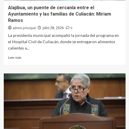
Alajibua, un puente de cercanía entre el
Ayuntamiento y las familias de Culiacán: Miriam
Ramos
admin principal
0
julio 28, 2026
La presidenta municipal acompañó la jornada del programa en
el Hospital Civil de Culiacán, donde se entregaron alimentos
calientes a...
Leer
Leer más
más
sobre
Alajibua,
un
puente
de
cercanía
entre
el
Ayuntamiento
y
las
familias