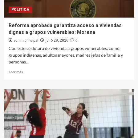
de
POLITICA
Culiacán:
Miriam
Ramos
Reforma aprobada garantiza acceso a viviendas
dignas a grupos vulnerables: Morena
admin principal
0
julio 28, 2026
Con esto se dotará de vivienda a grupos vulnerables, como
grupos indígenas, adultos mayores, madres jefas de familia y
personas...
Leer
Leer más
más
sobre
Reforma
aprobada
garantiza
acceso
a
viviendas
dignas
a
grupos