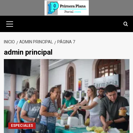
Saltar
al
contenido
Menú
primario
INICIO
ADMIN PRINCIPAL
PÁGINA 7
admin principal
ESPECIALES