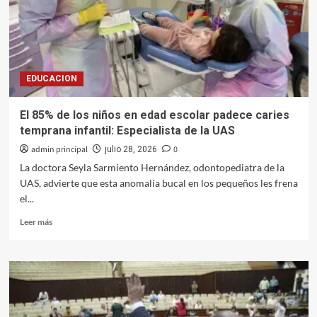
armas
de
fuego,
cientos
de
EDUCACION
cartuchos
y
auto
El 85% de los niños en edad escolar padece caries
robado
temprana infantil: Especialista de la UAS
admin principal
0
julio 28, 2026
La doctora Seyla Sarmiento Hernández, odontopediatra de la
UAS, advierte que esta anomalía bucal en los pequeños les frena
el...
Leer
Leer más
más
sobre
El
85%
de
los
niños