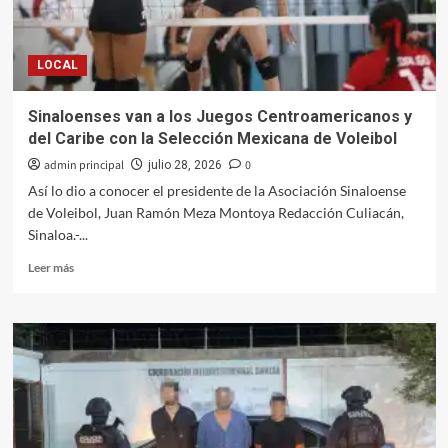
vulnerables:
Morena
LOCAL
Sinaloenses van a los Juegos Centroamericanos y
del Caribe con la Selección Mexicana de Voleibol
admin principal
0
julio 28, 2026
Así lo dio a conocer el presidente de la Asociación Sinaloense
de Voleibol, Juan Ramón Meza Montoya Redacción Culiacán,
Sinaloa.-...
Leer
Leer más
más
sobre
Sinaloenses
van
a
los
Juegos
Centroamericanos
y