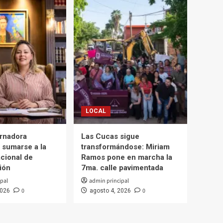
LOCAL
ernadora
Las Cucas sigue
 sumarse a la
transformándose: Miriam
cional de
Ramos pone en marcha la
ión
7ma. calle pavimentada
pal
admin principal
0
0
2026
agosto 4, 2026