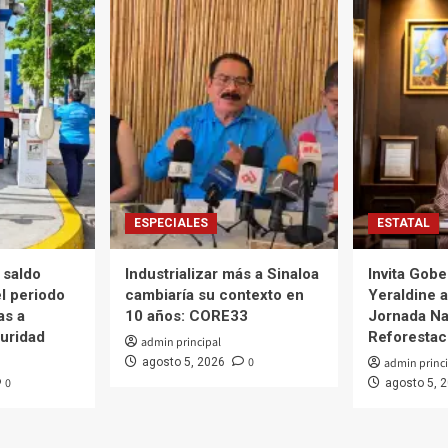
ESPECIALES
ESTATAL
 saldo
Industrializar más a Sinaloa
Invita Gob
l periodo
cambiaría su contexto en
Yeraldine a
as a
10 años: CORE33
Jornada Na
guridad
Reforestac
admin principal
0
agosto 5, 2026
admin princi
0
agosto 5, 