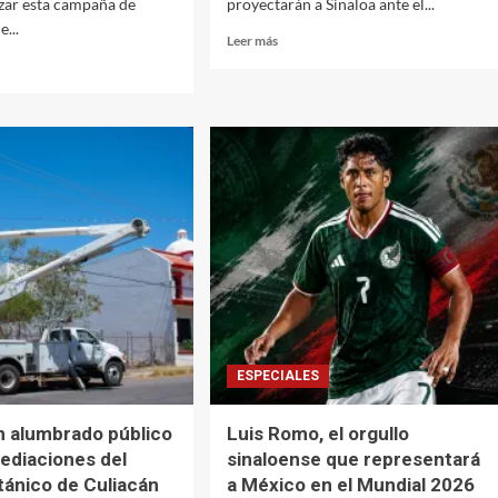
zar esta campaña de
proyectarán a Sinaloa ante el...
...
Leer
Leer más
más
sobre
«Culiacán
está
listo
para
esta
al
gran
fiesta»;
presentan
estrategia
unidad
‘Sinaloa
Rumbo
izar
a
la
r
Fiesta
ESPECIALES
mo
Mundialista’
ense
 alumbrado público
Luis Romo, el orgullo
mediaciones del
sinaloense que representará
tánico de Culiacán
a México en el Mundial 2026