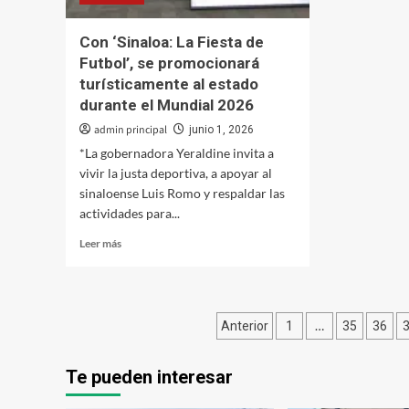
familias
afectadas
Con ‘Sinaloa: La Fiesta de
por
Futbol’, se promocionará
la
turísticamente al estado
sequía
durante el Mundial 2026
admin principal
junio 1, 2026
*La gobernadora Yeraldine invita a
vivir la justa deportiva, a apoyar al
sinaloense Luis Romo y respaldar las
actividades para...
Leer
Leer más
más
sobre
Con
‘Sinaloa:
Paginación
…
Anterior
1
35
36
La
Fiesta
de
de
Te pueden interesar
entradas
Futbol’,
se