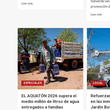
Valverde lan
Leer
Leer más
promoción de
más
sobre
Leer
Leer más
Sara
más
Orduño
sobre
conquista
La
el
Fiesta
oro
del
en
Mundi
Tenis
será
de
una
la
gran
Olimpiada
oport
Nacional
para
CONADE
dinam
2026
el
secto
ESPECIALES
LOCAL
turis
sinalo
EL AQUATÓN 2026 supera el
Refuerzan
medio millón de litros de agua
en las in
entregados a familias
Jardín Bo