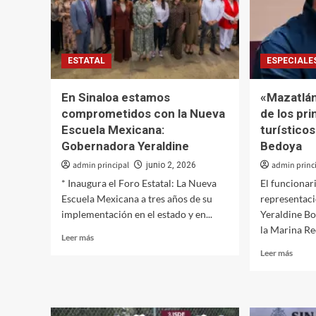
ESTATAL
ESPECIALE
En Sinaloa estamos
«Mazatlán
comprometidos con la Nueva
de los pri
Escuela Mexicana:
turísticos
Gobernadora Yeraldine
Bedoya
admin principal
admin princ
junio 2, 2026
* Inaugura el Foro Estatal: La Nueva
El funcionari
Escuela Mexicana a tres años de su
representac
implementación en el estado y en...
Yeraldine Bon
la Marina Re
Leer
Leer más
más
Leer
Leer más
sobre
más
En
sobre
Sinaloa
«Maza
estamos
sigue
comprometidos