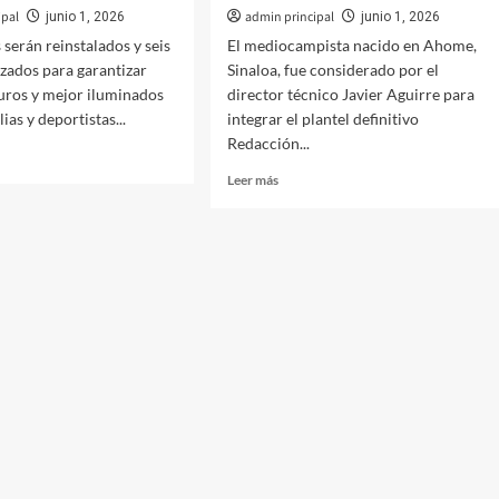
ipal
admin principal
junio 1, 2026
junio 1, 2026
 serán reinstalados y seis
El mediocampista nacido en Ahome,
zados para garantizar
Sinaloa, fue considerado por el
uros y mejor iluminados
director técnico Javier Aguirre para
lias y deportistas...
integrar el plantel definitivo
Redacción...
Leer
Leer más
más
rzan
sobre
rado
Luis
co
Romo,
el
orgullo
iaciones
sinaloense
que
representará
ico
a
México
cán
en
el
Mundial
2026