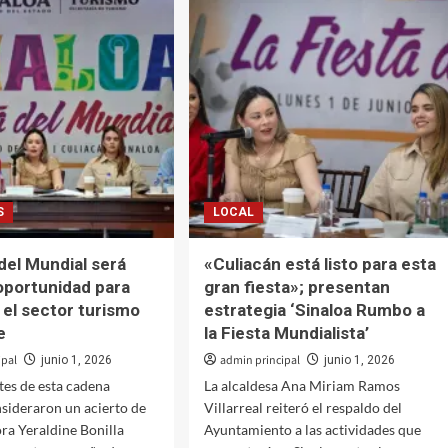
o
un
Sinaloa
con
mayor
pales
bienestar,
nos
avanza
icos
la
construcción
de
viviendas
a
para
S
LOCAL
las
familias
 del Mundial será
«Culiacán está listo para esta
oportunidad para
gran fiesta»; presentan
 el sector turismo
estrategia ‘Sinaloa Rumbo a
e
la Fiesta Mundialista’
ipal
admin principal
junio 1, 2026
junio 1, 2026
es de esta cadena
La alcaldesa Ana Miriam Ramos
onsideraron un acierto de
Villarreal reiteró el respaldo del
ra Yeraldine Bonilla
Ayuntamiento a las actividades que