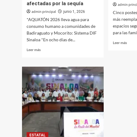
afectadas por la sequía
admin princ
admin principal
junio 1, 2026
Cinco postes
más reempla
*AQUATÓN 2026 lleva agua para
espacios seg
consumo humano a comunidades de
para las fami
Badiraguato y Mocorito: Sistema DIF
Sinaloa *En ocho días de...
Leer
Leer más
más
Leer
Leer más
sobre
más
Refue
sobre
alumb
EL
públi
AQUATÓN
en
2026
las
supera
inmed
el
del
medio
Jardín
millón
Botán
de
de
litros
Culia
de
agua
entregados
ESTATAL
a