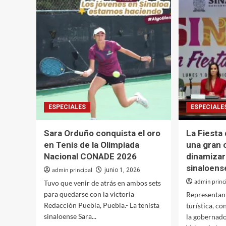
siend
con
uno
la
de
Nueva
los
Escuela
princi
Mexicana:
desti
Gobernadora
turíst
Yeraldine
del
país»,
Pablo
Bedoy
ESPECIALES
ESPECIALE
Sara Orduño conquista el oro
La Fiesta
en Tenis de la Olimpiada
una gran 
Nacional CONADE 2026
dinamizar
sinaloens
admin principal
junio 1, 2026
admin princ
Tuvo que venir de atrás en ambos sets
para quedarse con la victoria
Representant
Redacción Puebla, Puebla.- La tenista
turística, c
sinaloense Sara...
la gobernado