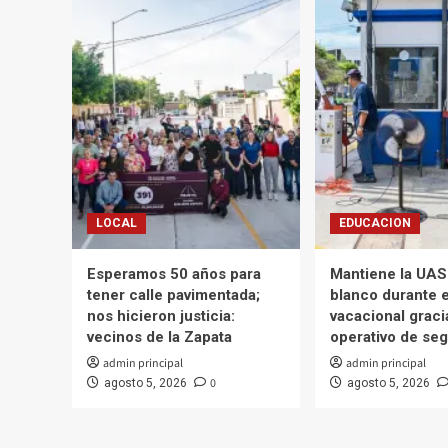
promocionará
turísticamente
al
estado
durante
el
Mundial
2026
LOCAL
EDUCACION
Esperamos 50 años para
Mantiene la UAS
tener calle pavimentada;
blanco durante e
nos hicieron justicia:
vacacional graci
vecinos de la Zapata
operativo de se
admin principal
admin principal
0
agosto 5, 2026
agosto 5, 2026