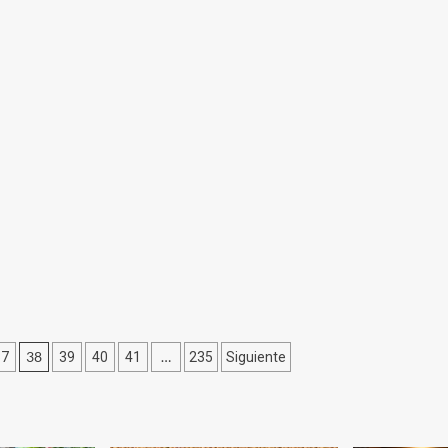
38
…
37
39
40
41
235
Siguiente