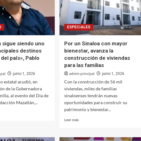
S
ESPECIALES
 sigue siendo uno
Por un Sinaloa con mayor
ncipales destinos
bienestar, avanza la
 del país», Pablo
construcción de viviendas
para las familias
ipal
admin principal
junio 1, 2026
junio 1, 2026
o estatal acudió, en
Con la construcción de 56 mil
ión de la Gobernadora
viviendas, miles de familias
illa, al evento del Día de
sinaloenses tendrán nuevas
dacción Mazatlán,...
oportunidades para construir su
patrimonio y bienestar...
Leer
Leer más
más
tlán
sobre
Por