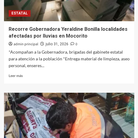
estudiantes
durante
ESTATAL
el
Ciclo
Escolar
Recorre Gobernadora Yeraldine Bonilla localidades
2025-
afectadas por lluvias en Mocorito
2026
admin principal
0
julio 31, 2026
*Acompañan a la Gobernadora, brigadas del gabinete estatal
para atención a la población *Entrega material de limpieza, aseo
personal, enseres...
Leer
Leer más
más
sobre
Recorre
Gobernadora
Yeraldine
Bonilla
localidades
afectadas
por
lluvias