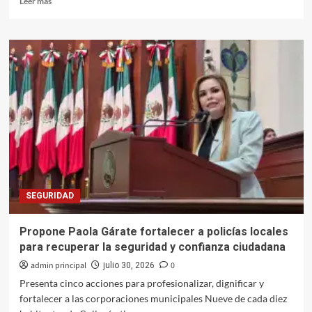
Leer más
más
sobre
Turismo
de
reuniones
se
consolida
y
genera
derrama
de
más
de
1,610
SEGURIDAD
millones
de
pesos
Propone Paola Gárate fortalecer a policías locales
de
para recuperar la seguridad y confianza ciudadana
enero
a
admin principal
0
julio 30, 2026
julio
Presenta cinco acciones para profesionalizar, dignificar y
fortalecer a las corporaciones municipales Nueve de cada diez