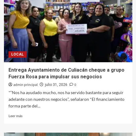
BMX
RACE
con
la
apertura
de
la
Escuela
Estatal
LOCAL
de
Ciclismo
Entrega Ayuntamiento de Culiacán cheque a grupo
Fuerza Rosa para impulsar sus negocios
admin principal
0
julio 31, 2026
*“Nos ha ayudado mucho, nos ha servido bastante para seguir
adelante con nuestros negocios", señalaron *El financiamiento
forma parte del...
Leer
Leer más
más
sobre
Entrega