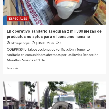
en
Mocorito
ESPECIALES
En operativo sanitario aseguran 2 mil 300 piezas de
productos no aptos para el consumo humano
admin principal
0
julio 31, 2026
COEPRISS fortalece acciones de verificación y fomento
sanitario en comunidades afectadas por las lluvias Redacción
Mazatlán, Sinaloa a 31 de...
Leer
Leer más
más
sobre
En
operativo
sanitario
aseguran
2
mil
300