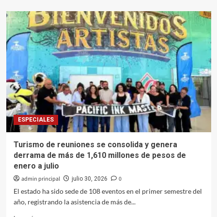
sobre
Clausura
Congreso
II
Periodo
de
Sesiones
del
2do.
Año
de
Ejercicio;
instala
ESPECIALES
Diputación
Permanente
Turismo de reuniones se consolida y genera
derrama de más de 1,610 millones de pesos de
enero a julio
admin principal
0
julio 30, 2026
El estado ha sido sede de 108 eventos en el primer semestre del
año, registrando la asistencia de más de...
Leer