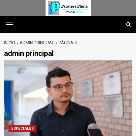
Saltar
al
contenido
Menú
primario
INICIO
ADMIN PRINCIPAL
PÁGINA 3
admin principal
ESPECIALES