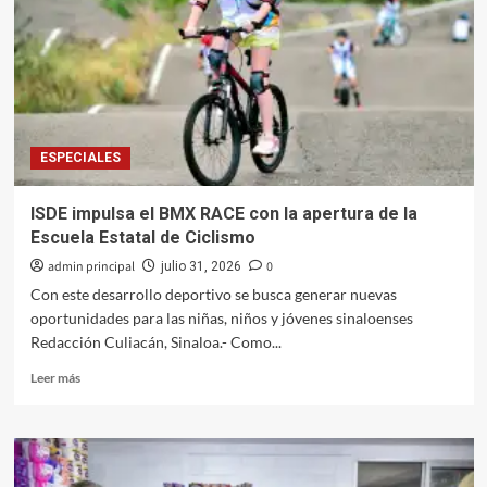
práctica
que
afecta
el
drenaje
sanitario:
JAPAC
ESPECIALES
ISDE impulsa el BMX RACE con la apertura de la
Escuela Estatal de Ciclismo
admin principal
0
julio 31, 2026
Con este desarrollo deportivo se busca generar nuevas
oportunidades para las niñas, niños y jóvenes sinaloenses
Redacción Culiacán, Sinaloa.- Como...
Leer
Leer más
más
sobre
ISDE
impulsa
el