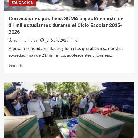
EDUCACION
blanca
Con acciones positivas SUMA impactó en más de
21 mil estudiantes durante el Ciclo Escolar 2025-
2026
admin principal
0
julio 31, 2026
A pesar de las adversidades y los retos que atraviesa nuestra
sociedad, más de 21 mil niños, adolescentes y jóvenes...
Leer
Leer más
más
sobre
Con
acciones
positivas
SUMA
impactó
en
más
de
21
mil