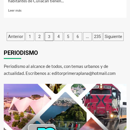
habitantes de Culiacán tienen...
Leer
Leer más
más
sobre
Propone
Paola
Paginación
3
…
Anterior
1
2
4
5
6
235
Siguiente
Gárate
fortalecer
de
a
PERIODISMO
entradas
policías
locales
para
Periodismo al alcance de todos, con temas urbanos y de
recuperar
actualidad. Escríbenos a: editorprimeraplana@hotmail.com
la
seguridad
y
confianza
ciudadana