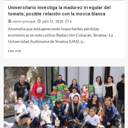
Universitario investiga la madurez irregular del
tomate; posible relación con la mosca blanca
admin principal
0
julio 31, 2026
Anomalía que está generando importantes pérdidas
económicas en este cultivo Redacción Culiacán, Sinaloa.- La
Universidad Autónoma de Sinaloa (UAS), a...
Leer
Leer más
más
sobre
Universitario
investiga
la
madurez
irregular
del
tomate;
posible
relación
con
la
mosca