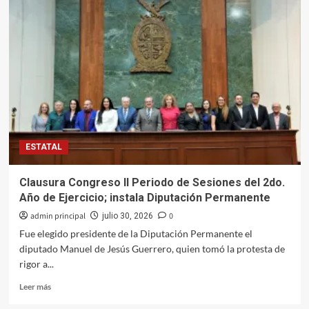
Ayuntamiento
de
Culiacán
cheque
a
grupo
Fuerza
Rosa
para
impulsar
sus
ESTATAL
negocios
Clausura Congreso II Periodo de Sesiones del 2do.
Año de Ejercicio; instala Diputación Permanente
admin principal
0
julio 30, 2026
Fue elegido presidente de la Diputación Permanente el
diputado Manuel de Jesús Guerrero, quien tomó la protesta de
rigor a...
Leer
Leer más
más