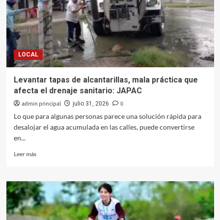
piezas
de
productos
no
aptos
LOCAL
para
el
consumo
Levantar tapas de alcantarillas, mala práctica que
humano
afecta el drenaje sanitario: JAPAC
admin principal
0
julio 31, 2026
Lo que para algunas personas parece una solución rápida para
desalojar el agua acumulada en las calles, puede convertirse
en...
Leer
Leer más
más
sobre
Levantar
tapas
de
alcantarillas,
mala